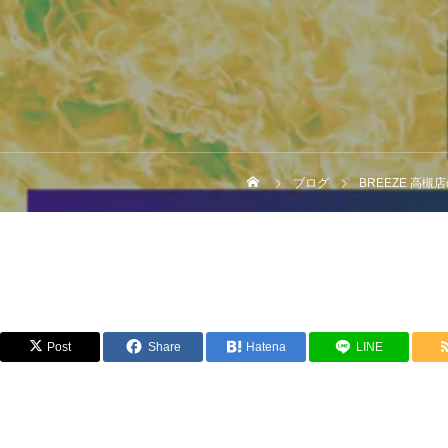
ブログ
BREEZE 
Post
Share
Hatena
LINE