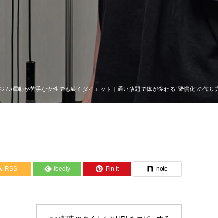
ルジム/運動が苦手な女性でも続くダイエット｜通い放題で体が変わる“習慣化”の作り
RSS
feedly
Pin it
note