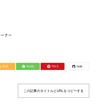
レーナー
RSS
feedly
Pin it
note
この記事のタイトルとURLをコピーする