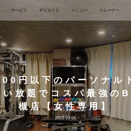
サービス
ダイエット
メニュー
トレーナー
,000円以下のパーソナル
い放題でコスパ最強のB
槻店【女性専用】
2022.09.05