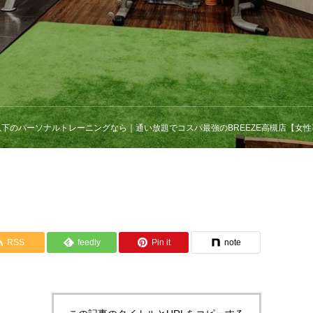
円以下のパーソナルトレーニングなら｜通い放題でコスパ最強のBREEZE高槻店【女
RSS
feedly
Pin it
note