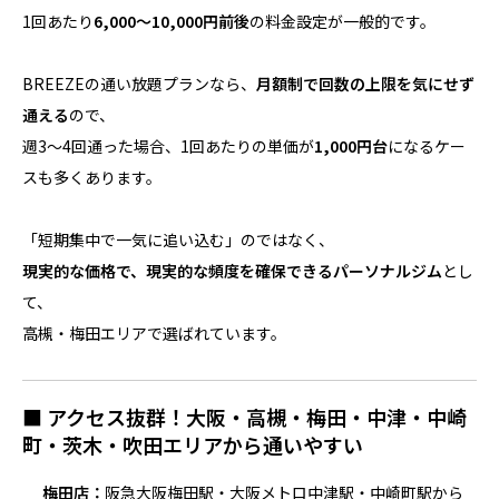
1回あたり
6,000〜10,000円前後
の料金設定が一般的です。
BREEZEの通い放題プランなら、
月額制で回数の上限を気にせず
通える
ので、
週3〜4回通った場合、1回あたりの単価が
1,000円台
になるケー
スも多くあります。
「短期集中で一気に追い込む」のではなく、
現実的な価格で、現実的な頻度を確保できるパーソナルジム
とし
て、
高槻・梅田エリアで選ばれています。
■ アクセス抜群！大阪・高槻・梅田・中津・中崎
町・茨木・吹田エリアから通いやすい
梅田店：
阪急大阪梅田駅・大阪メトロ中津駅・中崎町駅から