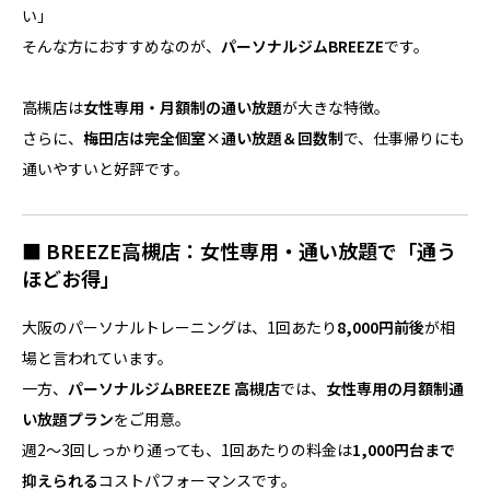
い」
そんな方におすすめなのが、
パーソナルジムBREEZE
です。
高槻店は
女性専用・月額制の通い放題
が大きな特徴。
さらに、
梅田店は完全個室×通い放題＆回数制
で、仕事帰りにも
通いやすいと好評です。
■ BREEZE高槻店：女性専用・通い放題で「通う
ほどお得」
大阪のパーソナルトレーニングは、1回あたり
8,000円前後
が相
場と言われています。
一方、
パーソナルジムBREEZE 高槻店
では、
女性専用の月額制通
い放題プラン
をご用意。
週2〜3回しっかり通っても、1回あたりの料金は
1,000円台まで
抑えられる
コストパフォーマンスです。