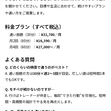
を聞かせてください。目標や生活に合わせて、続けやすいプラン
や通い方をご提案します。
料金プラン（すべて税込）
通い放題（30分）：
¥32,780／月
月2回（60分）：
¥16,390／月
月4回（60分）：
¥27,000〜／月
よくある質問
Q. どのくらいの頻度で通うのがベスト？
A. 通い放題の方は
30分×週2〜3回
が目安。忙しい週は短時間1本
でもOKです。
Q. モチベが続かないのですが…
A. 行けばトレーナーが伴走し、毎回“できた行動”を可視化。短時
間・高頻度の設計でやる気を再点火します。