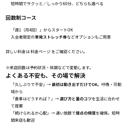
短時間でサクッと／しっかり60分、どちらも選べる
回数制コース
「週1（⽉4回）」からスタートOK
入会者限定の
単発ストレッチ券
などオプションもご用意
詳しい料金は
料金ページ
をご確認ください。
※来店回数は予約状況・体調などで変動します。
よくある不安も、その場で解決
「久しぶりで不安」→
最初は動き出すだけでOK
。呼吸・可動
域から
「食事はどうすれば？」→
選び方と量のコツ
を生活に合わせ
て提案
「続けられるか心配」→ 通い放題で
接点の頻度
を確保。短時
間来店も歓迎