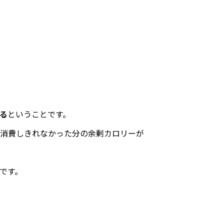
る
ということです。
消費しきれなかった分の余剰カロリーが
です。