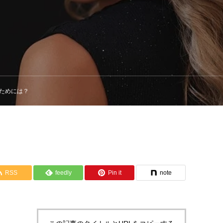
るためには？
RSS
feedly
Pin it
note