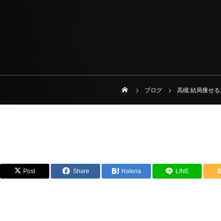
ブログ
高槻:結局痩せ
Post
Share
Hatena
LINE