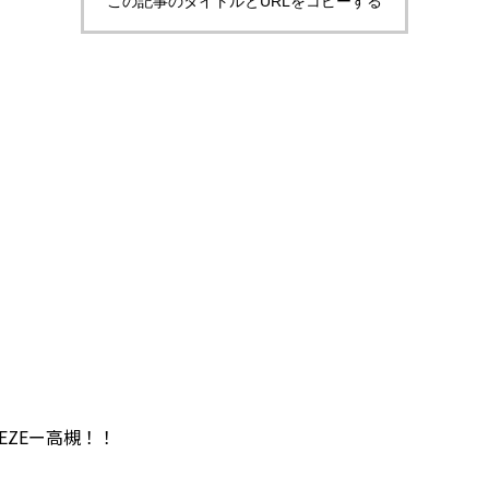
この記事のタイトルとURLをコピーする
EZEー高槻！！