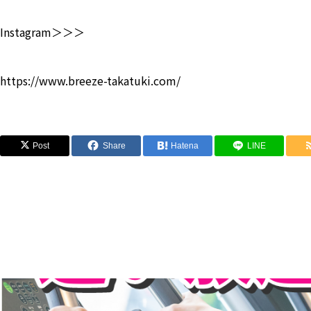
Instagram＞＞＞
https://www.breeze-takatuki.com/
Post
Share
Hatena
LINE