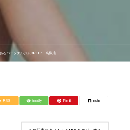
あるパーソナルジムBREEZE 高槻店
RSS
feedly
Pin it
note