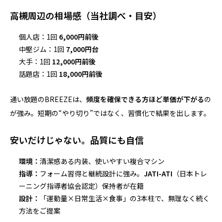
高槻周辺の相場感（当社調べ・目安）
個人店：1回
6,000円前後
中堅ジム：1回
7,000円台
大手：1回
12,000円前後
話題店：1回
18,000円前後
通い放題のBREEZEは、
頻度を確保できる方ほど単価が下がる
の
が強み。短期の“やり切り”ではなく、習慣化で結果を出します。
安いだけじゃない。品質にも自信
環境：
清潔感ある内装、使いやすい複合マシン
指導：
フォーム習得と継続設計に強み。
JATI-ATI
（日本トレ
ーニング指導者協会認定）保持者が在籍
設計：
「運動量×日常生活×食事」の3本柱で、無理なく続く
方法をご提案