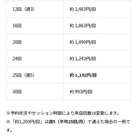
12回（週3）
約 2,483円/回
16回
約 1,863円/回
20回
約 1,490円/回
24回
約 1,242円/回
25回（週5）
約 1,192円/回
30回
約 993円/回
※予約状況やセッション時間により来店回数は変動します。
※「約1,200円/回」は
週5（平均25回/月）
で通えた場合の一例で
す。