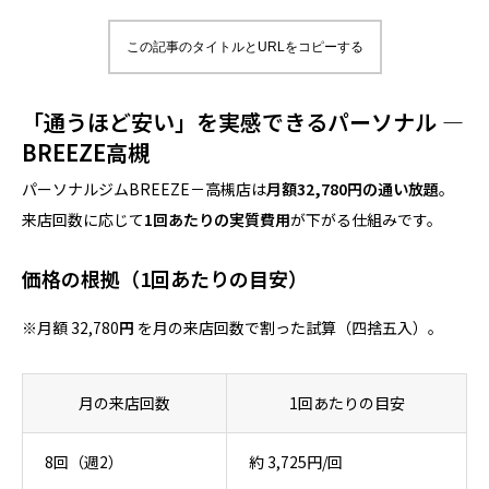
この記事のタイトルとURLをコピーする
「通うほど安い」を実感できるパーソナル —
BREEZE高槻
パーソナルジムBREEZE－高槻店は
月額32,780円の通い放題
。
来店回数に応じて
1回あたりの実質費用
が下がる仕組みです。
価格の根拠（1回あたりの目安）
※月額 32,780
円
を月の来店回数で割った試算（四捨五入）。
月の来店回数
1回あたりの目安
8回（週2）
約 3,725円/回