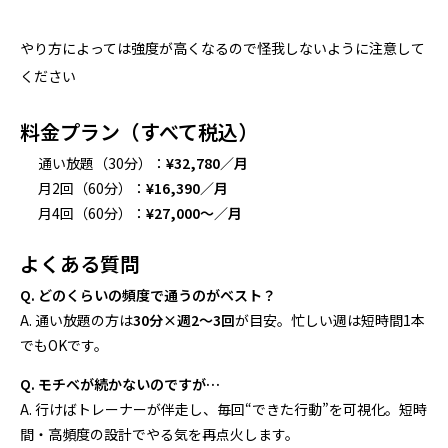
やり方によっては強度が高くなるので怪我しないように注意して
ください
料金プラン（すべて税込）
通い放題（30分）：
¥32,780／月
月2回（60分）：
¥16,390／月
月4回（60分）：
¥27,000〜／月
よくある質問
Q. どのくらいの頻度で通うのがベスト？
A. 通い放題の方は
30分×週2〜3回
が目安。忙しい週は短時間1本
でもOKです。
Q. モチベが続かないのですが…
A. 行けばトレーナーが伴走し、毎回“できた行動”を可視化。短時
間・高頻度の設計でやる気を再点火します。