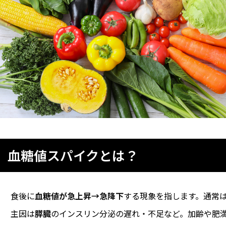
血糖値スパイクとは？
食後に
血糖値が急上昇→急降下
する現象を指します。通常
主因は
膵臓
のインスリン分泌の遅れ・不足など。加齢や肥