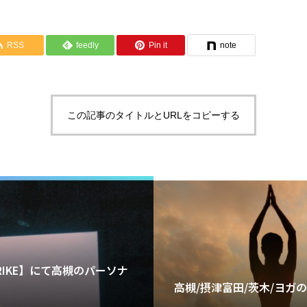
RSS
feedly
Pin it
note
この記事のタイトルとURLをコピーする
RIKE】にて高槻のパーソナ
高槻/摂津富田/茨木/ヨガ