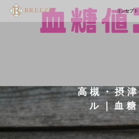
コンセプト
高槻・摂
ル｜血